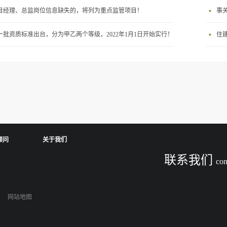
目经理、总监岗位信息缺失的，将列为重点监管项目！
事
一批资质标准出台，分为甲乙两个等级，2022年1月1日开始实行！
住建
顾问
关于我们
联系我们
con
网站地图