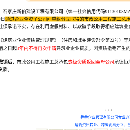
，石家庄新伯建设工程有限公司（统一社会信用代码91130108MAB
9日
通过企业全资子公司间重组分立取得的市政公用工程施工总
社保承诺不实，存在利用虚假材料、以欺骗手段取得相应建筑业
《建筑业企业资质管理规定》（住房和城乡建设部令第22号）等
销之日起
3年内不得再次申请
建筑业企业资质。因资质撤销产生
撤销后
，市政公用工程施工总承包
壹级资质返回至母公司
承德恒
资质。
↓ ↓ ↓
犇犇企业管理有限公司专业办
建筑资质转让、
跨省剥离分立、