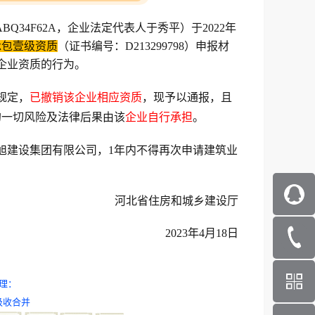
Q34F62A，企业法定代表人于秀平）于2022年
承包壹级资质
（证书编号：D213299798）申报材
企业资质的行为。
规定，
已撤销该企业相应资质
，现予以通报，且
的一切风险及法律后果由该
企业自行承担
。
旭建设集团有限公司，1年内不得再次申请建筑业
河北省住房和城乡建设厅
2023年4月18日
理：
吸收合并