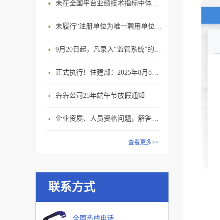
未在全国平台业绩技术指标中体现个人角色的业绩，在资质审查时不作为有效业绩认定！
未履行“注册单位为唯一聘用单位”的承诺，撤销注册许可，三年内不得再次申请建造师注册
9月20日起，凡录入“监管系统”的建造师、职称人员，均需上传社保缴纳凭证！
正式执行！住建部：2025年8月8日起，建筑市政工程全面禁止9项技术！
犇犇公司25年端午节放假通知
企业资质、人员资格问题，解答来了
查看更多>>
联系方式
全国热线电话